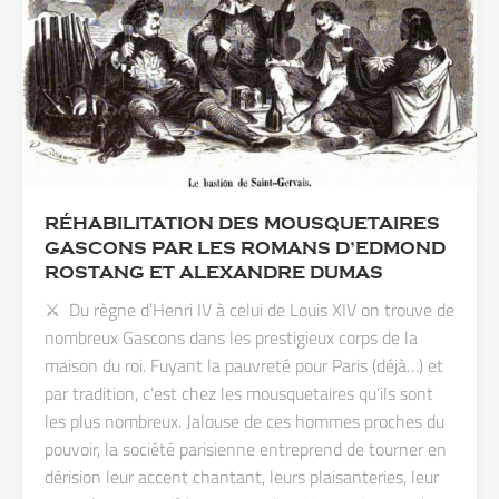
RÉHABILITATION DES MOUSQUETAIRES
GASCONS PAR LES ROMANS D’EDMOND
ROSTANG ET ALEXANDRE DUMAS
⚔️ Du règne d’Henri IV à celui de Louis XIV on trouve de
nombreux Gascons dans les prestigieux corps de la
maison du roi. Fuyant la pauvreté pour Paris (déjà…) et
par tradition, c’est chez les mousquetaires qu’ils sont
les plus nombreux. Jalouse de ces hommes proches du
pouvoir, la société parisienne entreprend de tourner en
dérision leur accent chantant, leurs plaisanteries, leur