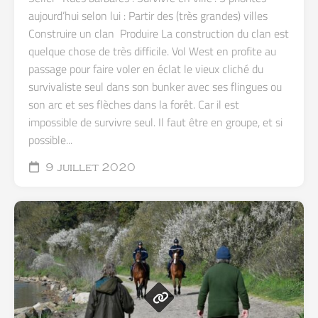
aujourd’hui selon lui : Partir des (très grandes) villes
Construire un clan Produire La construction du clan est
quelque chose de très difficile. Vol West en profite au
passage pour faire voler en éclat le vieux cliché du
survivaliste seul dans son bunker avec ses flingues ou
son arc et ses flèches dans la forêt. Car il est
impossible de survivre seul. Il faut être en groupe, et si
possible...
9 juillet 2020