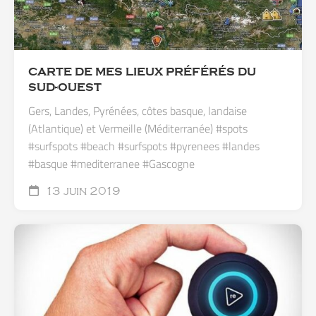
CARTE DE MES LIEUX PRÉFÉRÉS DU
SUD-OUEST
Gers, Landes, Pyrénées, côtes basque, landaise
(Atlantique) et Vermeille (Méditerranée) #spots
#surfspots #beach #surfspots #pyrenees #landes
#basque #mediterranee #Gascogne
13 juin 2019