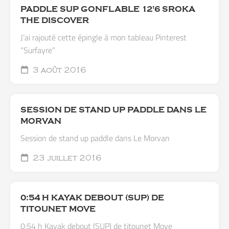
PADDLE SUP GONFLABLE 12'6 SROKA
THE DISCOVER
J’ai rajouté cette épingle à mon tableau Pinterest
“Surfayre”
3 août 2016
SESSION DE STAND UP PADDLE DANS LE
MORVAN
Session de stand up paddle dans Le Morvan
23 juillet 2016
0:54 H KAYAK DEBOUT (SUP) DE
TITOUNET MOVE
0:54 h Kayak debout (SUP) de titounet Move