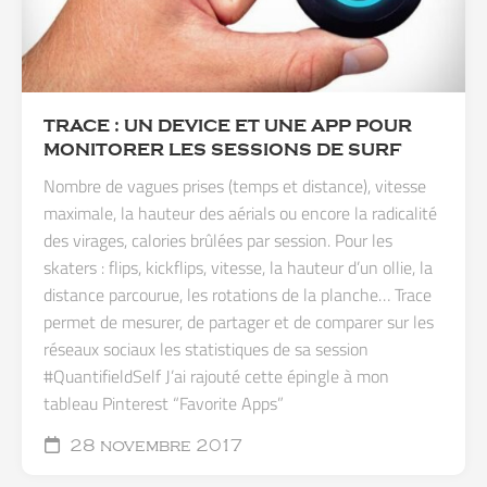
TRACE : UN DEVICE ET UNE APP POUR
MONITORER LES SESSIONS DE SURF
Nombre de vagues prises (temps et distance), vitesse
maximale, la hauteur des aérials ou encore la radicalité
des virages, calories brûlées par session. Pour les
skaters : flips, kickflips, vitesse, la hauteur d’un ollie, la
distance parcourue, les rotations de la planche… Trace
permet de mesurer, de partager et de comparer sur les
réseaux sociaux les statistiques de sa session
#QuantifieldSelf J’ai rajouté cette épingle à mon
tableau Pinterest “Favorite Apps”
28 novembre 2017