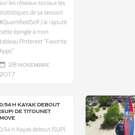
sur les réseaux sociaux les
statistiques de sa session
#QuantifieldSelf J’ai rajouté
cette épingle à mon
tableau Pinterest “Favorite
Apps”
28 novembre
2017
0:54 H KAYAK DEBOUT
(SUP) DE TITOUNET
MOVE
0:54 h Kayak debout (SUP)