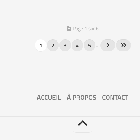
Page 1 sur 6
1
2
3
4
5
…
ACCUEIL
-
À PROPOS
-
CONTACT