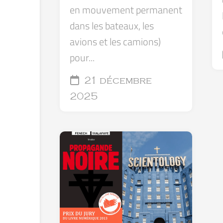
en mouvement permanent
dans les bateaux, les
avions et les camions)
pour...
21 décembre
2025