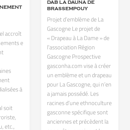
DAB LA DAUNA DE
NNEMENT
BRASSEMPOUY
Projet d’emblème de La
Gascogne Le projet de
el accroît
« Drapeau à La Dame » de
ènements e
l’association Région
nt
Gascogne Prospective
gasconha.com vise à créer
aines
un emblème et un drapeau
ment
pour La Gascogne, qui n’en
ialisées à
a jamais possédé. Les
racines d’une ethnoculture
l soit
gasconne spécifique sont
roriste,
anciennes et précèdent la
, etc.,