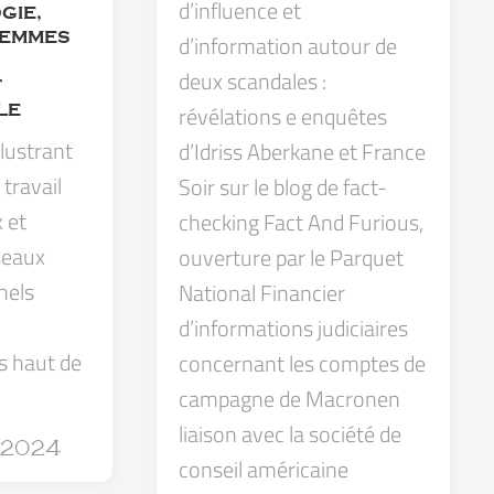
d’influence et
GIE,
FEMMES
d’information autour de
deux scandales :
T
révélations e enquêtes
LE
llustrant
d’Idriss Aberkane et France
travail
Soir sur le blog de fact-
 et
checking Fact And Furious,
seaux
ouverture par le Parquet
nels
National Financier
d’informations judiciaires
s haut de
concernant les comptes de
campagne de Macronen
liaison avec la société de
 2024
conseil américaine