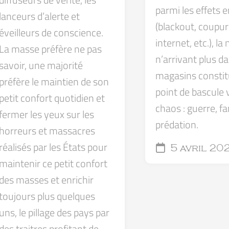
parmi les effets 
lanceurs d’alerte et
(blackout, coupu
éveilleurs de conscience.
internet, etc.), la
La masse préfère ne pas
n’arrivant plus da
savoir, une majorité
magasins constit
préfère le maintien de son
point de bascule v
petit confort quotidien et
chaos : guerre, f
fermer les yeux sur les
prédation.
horreurs et massacres
réalisés par les États pour
5 avril 20
maintenir ce petit confort
des masses et enrichir
toujours plus quelques
uns, le pillage des pays par
des traitres profitant de