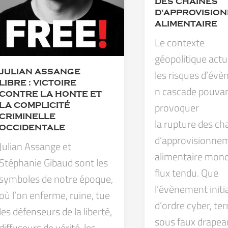
DES CHAÎNES
D'APPROVISIO
ALIMENTAIRE
Le contexte
géopolitique actu
les risques d’év
JULIAN ASSANGE
LIBRE : VICTOIRE
n cascade pouva
CONTRE LA HONTE ET
provoquer
LA COMPLICITÉ
CRIMINELLE
la rupture des ch
OCCIDENTALE
d’approvisionne
Julian Assange et
alimentaire mond
Stéphanie Gibaud sont les
flux tendu. Que
symboles de notre époque,
l’évènement initia
où l’on enferme, ruine, tue
d’ordre cyber, ter
les défenseurs de la liberté,
sous faux drapeau
diffuseurs de vérité, les