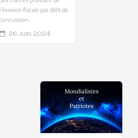
l’évasion fiscale par délit de
concussion.
26 juin 2024