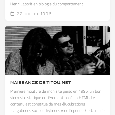
Henri Laborit en biologie du comportement
22 juillet 1996
NAISSANCE DE TITOU.NET
Première mouture de mon site perso en 1996, un bon
vieux site statique entièrement codé en HTML. Le
contenu est constitué de mes élucubrations
« argotiques socio-éthyliques » de l’époque. Certains de