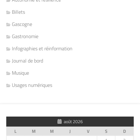
Billets
Gascogne
Gastronomie
Infographies et réinformation
Journal de bord
Musique
Usages numériques
août 2026
L
M
M
J
V
S
D