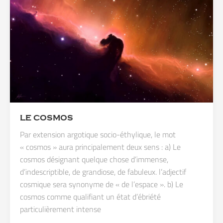
LE COSMOS
Par extension argotique socio-éthylique, le mot
« cosmos » aura principalement deux sens : a) Le
cosmos désignant quelque chose d’immense,
d’indescriptible, de grandiose, de fabuleux. l’adjectif
cosmique sera synonyme de « de l’espace ». b) Le
cosmos comme qualifiant un état d’ébriété
particulièrement intense