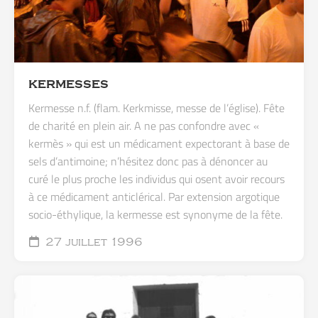
KERMESSES
Kermesse n.f. (flam. Kerkmisse, messe de l’église). Fête
de charité en plein air. A ne pas confondre avec «
kermès » qui est un médicament expectorant à base de
sels d’antimoine; n’hésitez donc pas à dénoncer au
curé le plus proche les individus qui osent avoir recours
à ce médicament anticlérical. Par extension argotique
socio-éthylique, la kermesse est synonyme de la fête.
27 juillet 1996