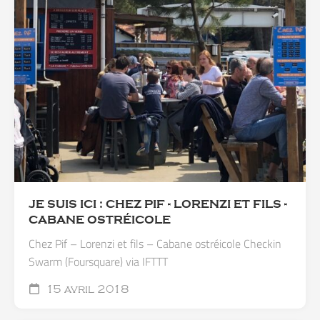
JE SUIS ICI : CHEZ PIF - LORENZI ET FILS -
CABANE OSTRÉICOLE
Chez Pif – Lorenzi et fils – Cabane ostréicole Checkin
Swarm (Foursquare) via IFTTT
15 avril 2018