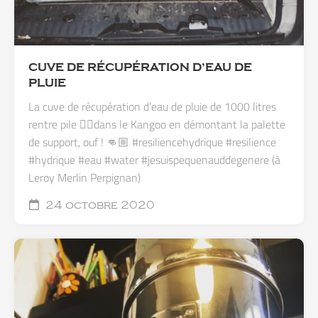
CUVE DE RÉCUPÉRATION D’EAU DE
PLUIE
La cuve de récupération d’eau de pluie de 1000 litres
rentre pile 👌🏼dans le Kangoo en démontant la palette
de support, ouf ! 👊🏼 #resiliencehydrique #resilience
#hydrique #eau #water #jesuispequenauddegenere (à
Leroy Merlin Perpignan)
24 octobre 2020