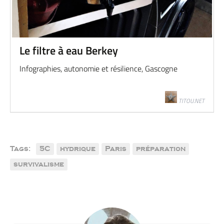
Le filtre à eau Berkey
Infographies, autonomie et résilience, Gascogne
TITOU.NET
Tags:
5C
hydrique
Paris
préparation
survivalisme