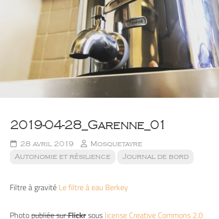
2019-04-28_Garenne_01
28 avril 2019
Mosquetayre
Autonomie et résilience
Journal de bord
Filtre à gravité
Le filtre à eau Berkey
Photo
publiée sur
Flickr
sous
license Creative Commons 2.0