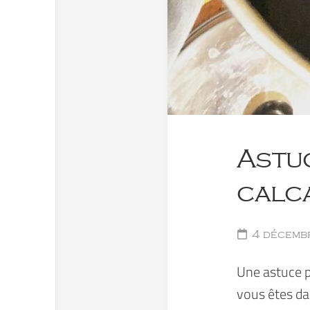
Astuc
calc
4 décemb
Une astuce po
vous êtes da