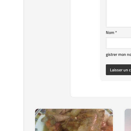
Nom
*
gistrer mon n