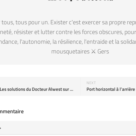
tous, tous pour un. Exister c'est exercer sa propre rep
eté, résister et lutter contre les forces obscures, pour la
ndance, l'autonomie, la résilience, l'entraide et la solid
mousquetaires ⚔️ Gers
NEXT
J'ai aimé : Les solutions du Docteur Alwest sur YouTube
Port horizontal à l’arrièr
ommentaire
*