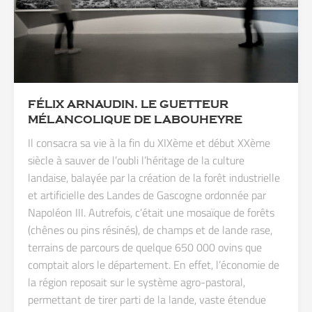
FÉLIX ARNAUDIN. LE GUETTEUR
MÉLANCOLIQUE DE LABOUHEYRE
Il consacra sa vie à la fin du XIXème et début XXème
siècle à sauver de l’oubli l’héritage de la culture
landaise, balayée par la création de la forêt industrielle
et artificielle des Landes de Gascogne ordonnée par
Napoléon III. Autrefois, c’était une mosaïque de forêts
(chênes ou pins résinés), de champs et de lande rase,
terrains de parcours de quelque 650 000 ovins que
comptait alors le département. En effet, l’économie de
la région reposait sur le système agro-pastoral,
permettant de tirer parti de la lande, vaste étendue