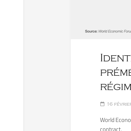
Ident
prémé
régim
16 févri
World Econom
contract.