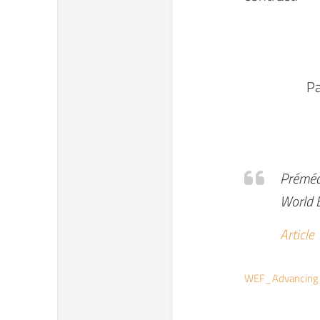
Pa
Prémédi
World 
Article
WEF_Advancing