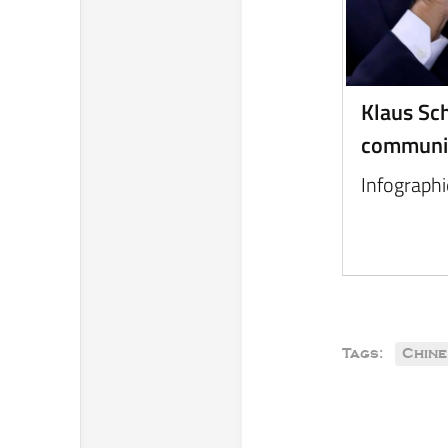
Klaus Sch
communist
Infographi
Tags:
Chine