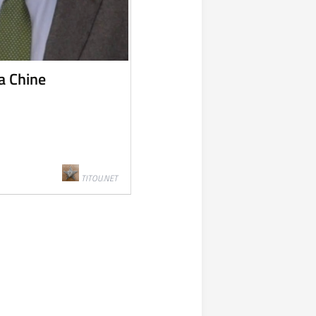
a Chine
TITOU.NET