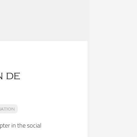
n de
mation
ter in the social