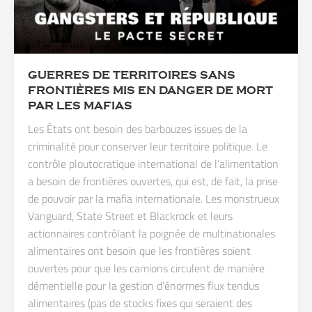
GUERRES DE TERRITOIRES SANS
FRONTIÈRES MIS EN DANGER DE MORT
PAR LES MAFIAS
Les États ont besoin des barbouzes issues de la
criminalité pour conserver leur territoire politique. Le
contrôle ploutocratique international de l’alimentation
a besoin de frontières ouvertes, qui est, de fait, la prise
de pouvoir par la mafia internationale. Les monstrueux
Vanguard, State Street et Blackrock et leurs
actionnaires contrôlant la poignée de multinationales
alimentaires ont besoin que les frontières soient
ouvertes pour que les camions circulent de manière
démentielle pour la gestion d’énormes flux tendus
alimentaires (pas de stocks fixes qui seraient des