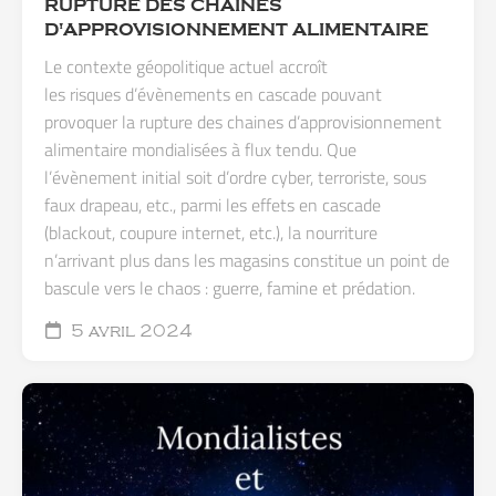
RUPTURE DES CHAÎNES
D'APPROVISIONNEMENT ALIMENTAIRE
Le contexte géopolitique actuel accroît
les risques d’évènements en cascade pouvant
provoquer la rupture des chaines d’approvisionnement
alimentaire mondialisées à flux tendu. Que
l’évènement initial soit d’ordre cyber, terroriste, sous
faux drapeau, etc., parmi les effets en cascade
(blackout, coupure internet, etc.), la nourriture
n’arrivant plus dans les magasins constitue un point de
bascule vers le chaos : guerre, famine et prédation.
5 avril 2024