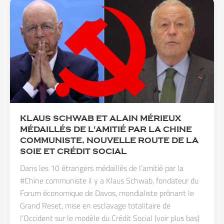
KLAUS SCHWAB ET ALAIN MÉRIEUX
MÉDAILLÉS DE L'AMITIÉ PAR LA CHINE
COMMUNISTE, NOUVELLE ROUTE DE LA
SOIE ET CRÉDIT SOCIAL
Dans les 10 étrangers médaillés de l’amitié par la
#Chine communiste il y a Klaus Schwab, fondateur du
Forum économique de Davos, mondialiste prônant le
Grand Reset, mise en esclavage totalitaire de
l’Occident sur le modèle du Crédit Social (voir plus bas)