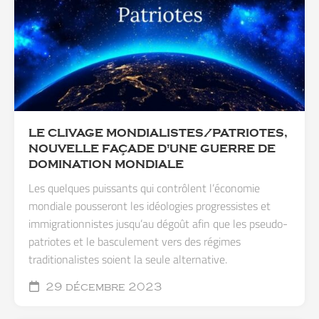
LE CLIVAGE MONDIALISTES/PATRIOTES,
NOUVELLE FAÇADE D'UNE GUERRE DE
DOMINATION MONDIALE
Les quelques puissants qui contrôlent l’économie
mondiale pousseront les idéologies progressistes et
immigrationnistes jusqu’au dégoût afin que les pseudo-
patriotes et le basculement vers des régimes
traditionalistes soient la seule alternative.
29 décembre 2023