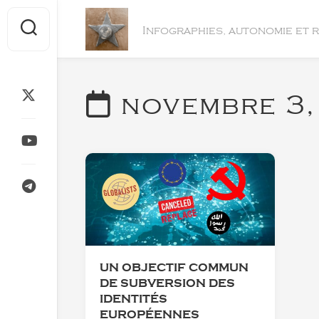
Skip
to
Infographies, autonomie et 
content
novembre 3,
UN OBJECTIF COMMUN
DE SUBVERSION DES
IDENTITÉS
EUROPÉENNES