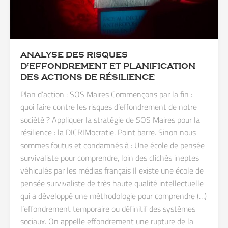
ANALYSE DES RISQUES
D'EFFONDREMENT ET PLANIFICATION
DES ACTIONS DE RÉSILIENCE
Plan d’action : SOS Maires Commençons par la fin :
quoi faire contre les risques d’effondrement de notre
société ? Appliquer la stratégie de SOS Maires pour la
résilience : la DICRIMocratie. Point barre. Sinon nous
sommes foutus et condamnés à : Une école de pensée
survivaliste pour comprendre, loin des clichés ineptes
véhiculés par les médias français Il existe une école de
pensée survivaliste de très haute qualité intellectuelle
qui a développé une méthodologie pour comprendre (…)
l’effondrement temporaire ou définitif des systèmes
sociaux. On appelle effondrement une rupture de la