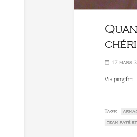
Quand
chéri
17 mars 
Via
ping.fm
Tags:
arma
team paté e