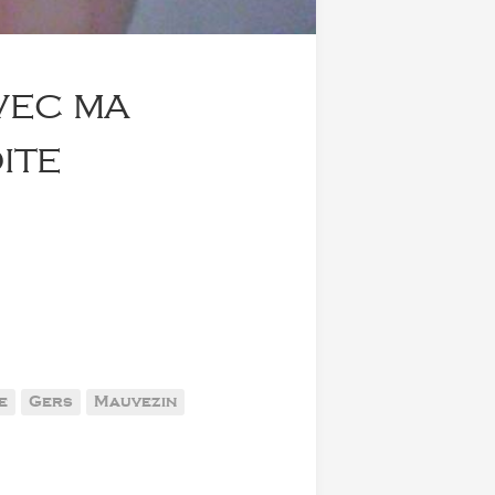
vec ma
ite
e
Gers
Mauvezin