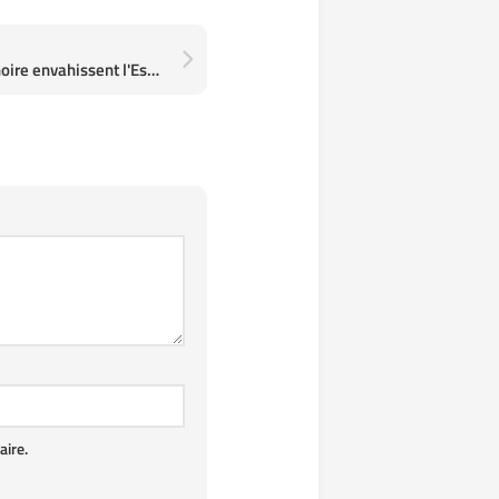
Les maitres de la magie noire envahissent l'Esplanade Saint-Eustache
ire.