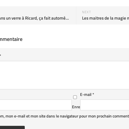
NEXT
Un grog dans un verre à Ricard, ça fait automédication camouflée en apéro, non ?
ommentaire
*
E-mail
*
Enre
om, mon e-mail et mon site dans le navigateur pour mon prochain commenta