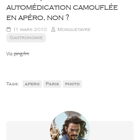
automédication camouflée
en apéro, non ?
11 mars 2010
Mosquetayre
Gastronomie
Via
ping.fm
Tags:
apero
Paris
photo