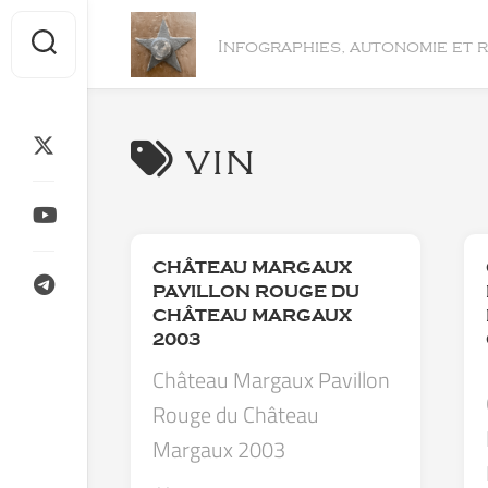
Skip
to
Infographies, autonomie et 
content
vin
CHÂTEAU MARGAUX
PAVILLON ROUGE DU
CHÂTEAU MARGAUX
2003
Château Margaux Pavillon
Rouge du Château
Margaux 2003