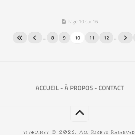
Page 10 sur 16
…
8
9
10
11
12
…
ACCUEIL
-
À PROPOS
-
CONTACT
titou.net © 2026. All Rights Reserved