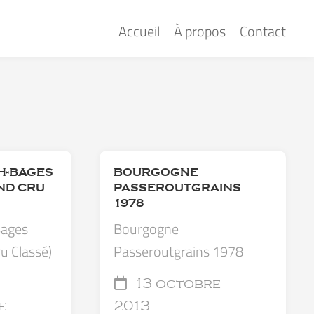
Accueil
À propos
Contact
H-BAGES
BOURGOGNE
ND CRU
PASSEROUTGRAINS
1978
Bages
Bourgogne
ru Classé)
Passeroutgrains 1978
13 octobre
e
2013