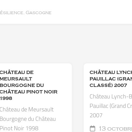
résilience, Gascogne
CHÂTEAU DE
CHÂTEAU LYNC
MEURSAULT
PAUILLAC (GRA
BOURGOGNE DU
CLASSÉ) 2007
CHÂTEAU PINOT NOIR
Château Lynch-
1998
Pauillac (Grand C
Château de Meursault
2007
Bourgogne du Château
Pinot Noir 1998
13 octobr