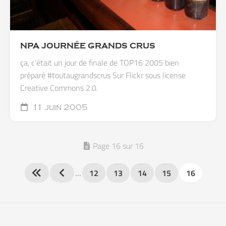
NPA JOURNÉE GRANDS CRUS
ça, c’était un jour de finale de TOP16 2005 bien
préparé #toutaugrandscrus Sur Flickr sous license
Creative Commons 2.0.
11 juin 2005
Page 16 sur 16
…
12
13
14
15
16