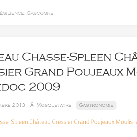
résilience, Gascogne
eau Chasse-Spleen Ch
sier Grand Poujeaux M
édoc 2009
mbre 2013
Mosquetayre
Gastronomie
sse-Spleen Château Gressier Grand Poujeaux Mouli