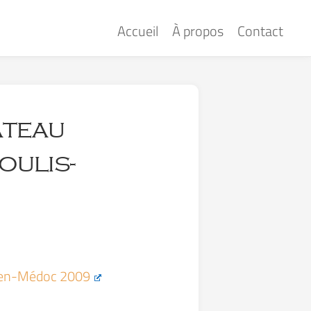
Accueil
À propos
Contact
âteau
oulis-
s-en-Médoc 2009