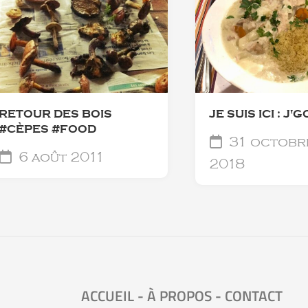
RETOUR DES BOIS
JE SUIS ICI : J'G
#CÈPES #FOOD
31 octobr
6 août 2011
2018
ACCUEIL
-
À PROPOS
-
CONTACT