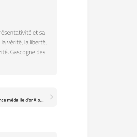
résentativité et sa
 vérité, la liberté,
arité. Gascogne des
Surf Longboard Team France médaille d'or Aloha Cup Team à Huanchaco, Pérou, feat. mon cousin Martin