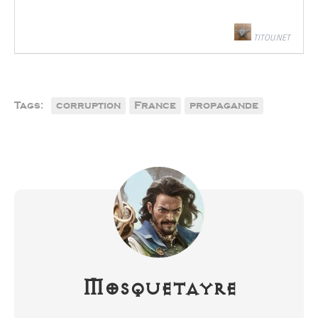
TITOU.NET
Tags:
corruption
France
propagande
Mosquetayre