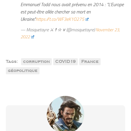
Emmanuel Todd nous avait prévenu en 2014 : "L'Europe
est peut-être allée chercher sa mort en
Ukraine."
https://t.co/WF3eK1O275
— Mosquetayre ⚔ ☨ ✫ ⩛ (@mosquetayre)
November 23,
2022
Tags:
corruption
COVID19
France
géopolitique