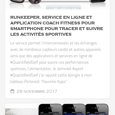
RUNKEEPER, SERVICE EN LIGNE ET
APPLICATION COACH FITNESS POUR
SMARTPHONE POUR TRACER ET SUIVRE
LES ACTIVITÉS SPORTIVES
Le service permet l’interconnexion et les échanges
avec de nombreux capteurs cardio et autres appareils
ainsi que des applications et services en ligne de
#QuantifieldSelf pour suivre ces performances
sportives, l’alimentation, le sommeil #sport
#QuantifieldSelf J’ai rajouté cette épingle à mon
tableau Pinterest “Favorite Apps”
28 novembre 2017