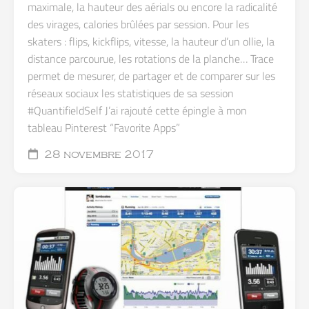
maximale, la hauteur des aérials ou encore la radicalité
des virages, calories brûlées par session. Pour les
skaters : flips, kickflips, vitesse, la hauteur d’un ollie, la
distance parcourue, les rotations de la planche… Trace
permet de mesurer, de partager et de comparer sur les
réseaux sociaux les statistiques de sa session
#QuantifieldSelf J’ai rajouté cette épingle à mon
tableau Pinterest “Favorite Apps”
28 novembre 2017