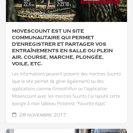
MOVESCOUNT EST UN SITE
COMMUNAUTAIRE QUI PERMET
D'ENREGISTRER ET PARTAGER VOS
ENTRAÎNEMENTS EN SALLE OU PLEIN
AIR, COURSE, MARCHE, PLONGÉE,
VOILE, ETC.
Les informations peuvent provenir des montres Suunto
(que le site permet de gérer également) ou des
applications comme iSmoothRun ou l’application
Movescount avec les montres Suunto J’ai rajouté cette
épingle à mon tableau Pinterest “Favorite Apps”
28 novembre 2017