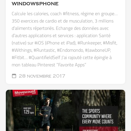
WINDOWSPHONE
Calcule les calories, coach #fitness, régime en groupe…
350 exercices de cardio et de musculation, 3 millions
d’aliments répertoriés. Echange des données avec
d’autres applications et services : application Santé
(native) sur #iOS (iPhone et iPad), #Runkeeper, #Misfit,
#Withings, #Runtastic, #Endomondo, #JawboneUP,
#Fitbit… #QuantifieldSelf J’ai rajouté cette épingle à
mon tableau Pinterest “Favorite Apps”
28 novembre 2017