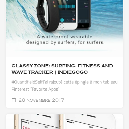
GLASSY ZONE: SURFING, FITNESS AND
WAVE TRACKER | INDIEGOGO
#QuantifieldSelfJ’ai rajouté cette épingle à mon tableau
Pinterest “Favorite Apps”
28 novembre 2017