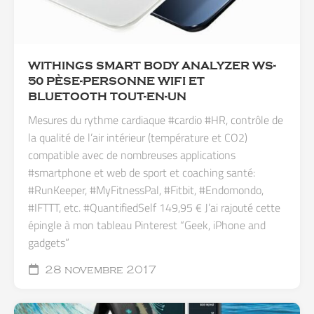
WITHINGS SMART BODY ANALYZER WS-
50 PÈSE-PERSONNE WIFI ET
BLUETOOTH TOUT-EN-UN
Mesures du rythme cardiaque #cardio #HR, contrôle de
la qualité de l’air intérieur (température et CO2)
compatible avec de nombreuses applications
#smartphone et web de sport et coaching santé:
#RunKeeper, #MyFitnessPal, #Fitbit, #Endomondo,
#IFTTT, etc. #QuantifiedSelf 149,95 € J’ai rajouté cette
épingle à mon tableau Pinterest “Geek, iPhone and
gadgets”
28 novembre 2017