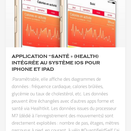
APPLICATION “SANTÉ » (HEALTH)
INTÉGRÉE AU SYSTÈME IOS POUR
IPHONE ET IPAD
.Paramétrable, elle affiche des diagrammes de
données : fréquence cardiaque, calories brûlées,
glycémie ou taux de cholestérol, etc. Les données
peuvent être échangées avec d’autres apps forme et
santé via Healhtkit. Les données issues du processeur
M7 (dédié à l’enregistrement des mouvements) sont
directement exploitées : nombre de pas, étages, mètres
parcourus à pied, en courant, à vélo #QuantifieldSelf J’ai