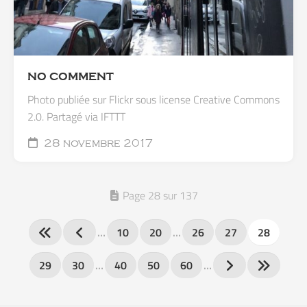
NO COMMENT
Photo publiée sur Flickr sous license Creative Commons
2.0. Partagé via IFTTT
28 novembre 2017
Page 28 sur 137
…
10
20
…
26
27
28
29
30
…
40
50
60
…