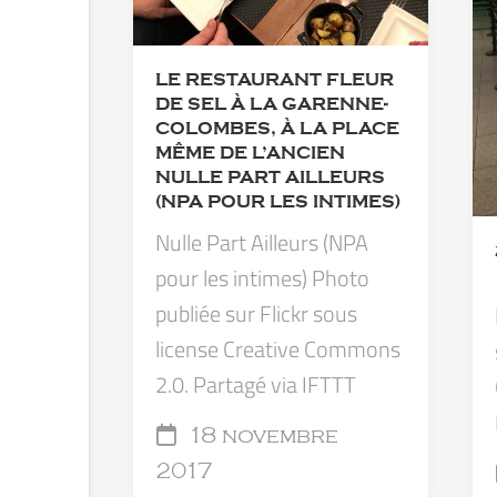
LE RESTAURANT FLEUR
DE SEL À LA GARENNE-
COLOMBES, À LA PLACE
MÊME DE L’ANCIEN
NULLE PART AILLEURS
(NPA POUR LES INTIMES)
Nulle Part Ailleurs (NPA
pour les intimes) Photo
publiée sur Flickr sous
license Creative Commons
2.0. Partagé via IFTTT
18 novembre
2017