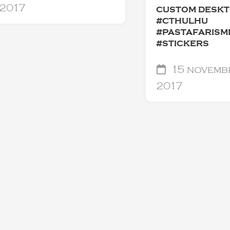
2017
CUSTOM DESK
#CTHULHU
#PASTAFARISM
#STICKERS
15 novemb
2017