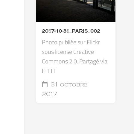
2017-10-31_PARIS_002
Photo publiée sur Flickr
sous license Creative
Commons 2.0. Partagé via
IFTTT
31 octobre
2017