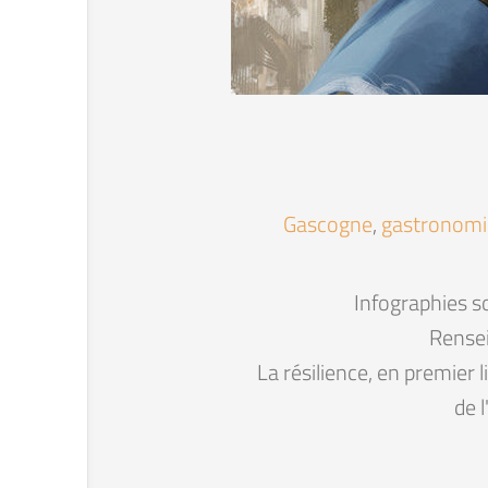
Gascogne
,
gastronomi
Infographies s
Rensei
La résilience, en premier 
de l