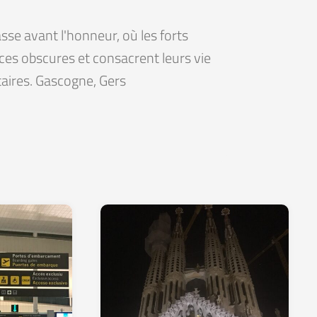
se avant l'honneur, où les forts
ces obscures et consacrent leurs vie
etaires. Gascogne, Gers