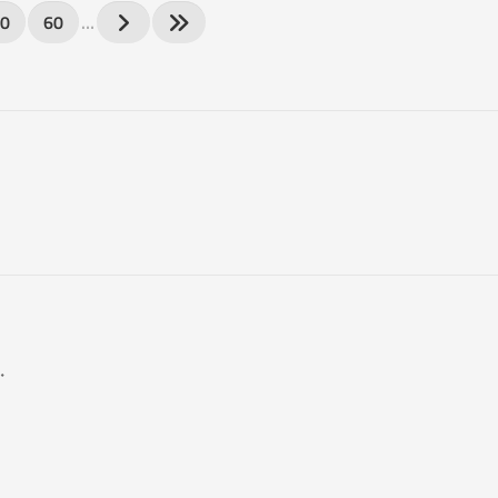
0
60
…
.