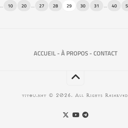
…
10
20
…
27
28
29
30
31
…
40
5
ACCUEIL
-
À PROPOS
-
CONTACT
titou.net © 2026. All Rights Reserved