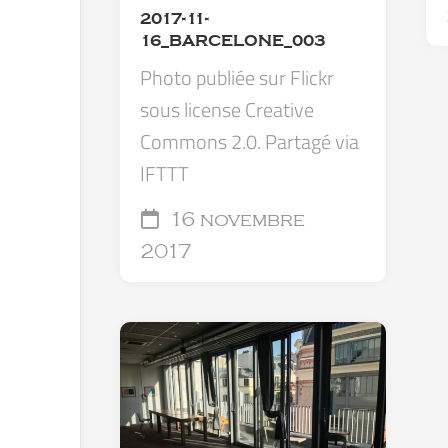
2017-11-
16_BARCELONE_003
Photo publiée sur Flickr
sous license Creative
Commons 2.0. Partagé via
IFTTT
16 novembre
2017