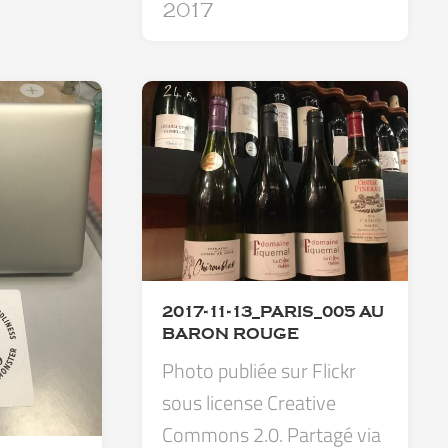
2017
2017-11-13_PARIS_005 AU
BARON ROUGE
Photo publiée sur Flickr
sous license Creative
Commons 2.0. Partagé via