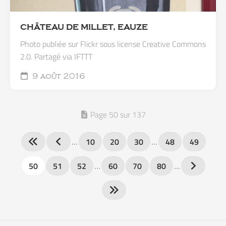
CHÂTEAU DE MILLET, EAUZE
Photo publiée sur Flickr sous license Creative Commons
2.0. Partagé via IFTTT
9 août 2016
Page 50 sur 137
…
10
20
30
…
48
49
50
51
52
…
60
70
80
…