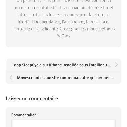
Un pour tous, tous pour un. Exister c'est exercer sa
propre représentativité et sa souveraineté, résister et
lutter contre les forces obscures, pour la vérité, la
liberté, l'indépendance, l'autonomie, la résilience,
l'entraide et la solidarité. Gascogne des mousquetaires
⚔️ Gers
L'app SleepCycle sur iPhone installée sous l'oreiller utilise l’accéléromètre pour capter les mouvements nocturnes et identifier les rythmes de sommeil et le meilleur moment pour se réveiller en phase de sommeil léger
Movescount est un site communautaire qui permet d'enregistrer et partager vos entraînements en salle ou plein air, course, marche, plongée, voile, etc.
Laisser un commentaire
Commentaire
*