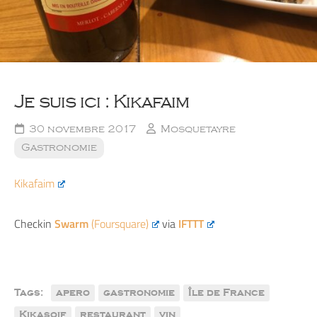
Je suis ici : Kikafaim
30 novembre 2017
Mosquetayre
Gastronomie
Kikafaim
Checkin
Swarm
(Foursquare)
via
IFTTT
Tags:
apero
gastronomie
Île de France
Kikasoif
restaurant
vin