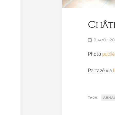
Châte
9 août 2
Photo
publi
Partagé via
Tags:
arma