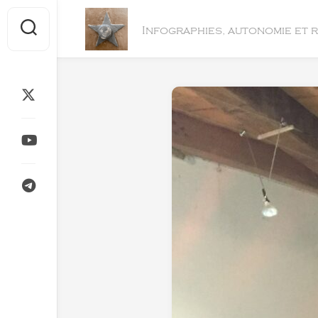
Skip
to
Infographies, autonomie et 
content