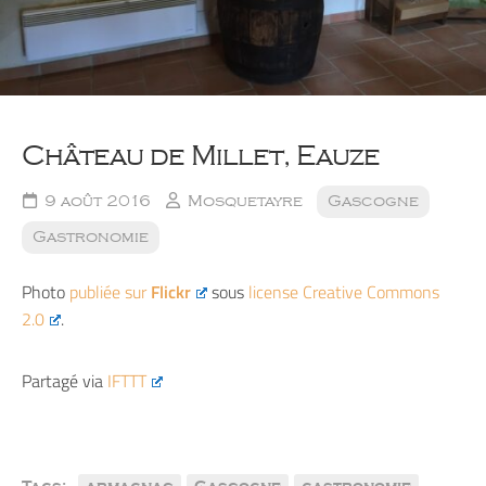
Château de Millet, Eauze
9 août 2016
Mosquetayre
Gascogne
Gastronomie
Photo
publiée sur
Flickr
sous
license Creative Commons
2.0
.
Partagé via
IFTTT