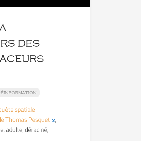
la
rs des
laceurs
réinformation
quête spatiale
l de Thomas Pesquet
,
, adulte, déraciné,