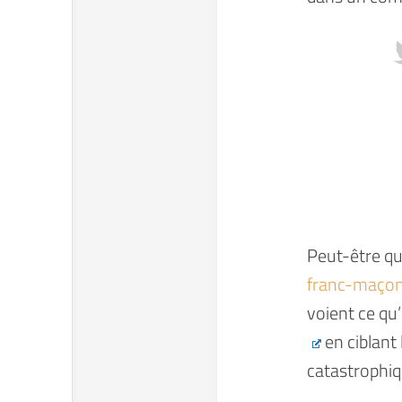
Peut-être q
franc-maço
voient ce qu’
en ciblant
catastrophi