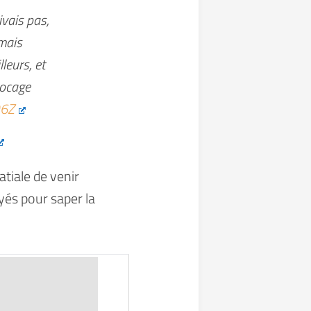
ivais pas,
amais
leurs, et
locage
Q6Z
tiale de venir
és pour saper la