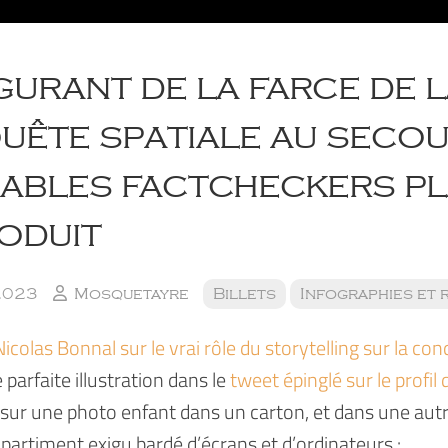
gurant de la farce de 
uête spatiale au secou
rables factcheckers p
oduit
2023
Mosquetayre
Billets
Infographies et 
icolas Bonnal sur le vrai rôle du storytelling sur la con
parfaite illustration dans le
tweet épinglé sur le profi
 sur une photo enfant dans un carton, et dans une autre
artiment exigu bardé d’écrans et d’ordinateurs :