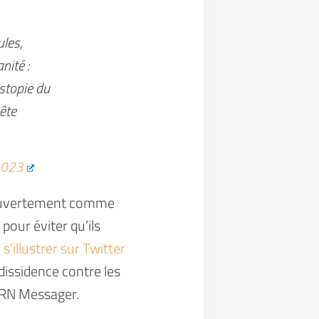
ules,
ité :
stopie du
ête
2023
t ouvertement comme
s pour éviter qu’ils
 s’illustrer sur Twitter
dissidence contre les
l’ARN Messager.