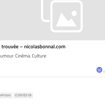
 trouvée – nicolasbonnal.com
Humour. Cinéma. Culture
N
ption
COVID19