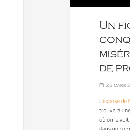
Un fi
conq
misé
de pr
23 mars 
L'
exposé de N
trouvera une 
où on le voit
dans un comp