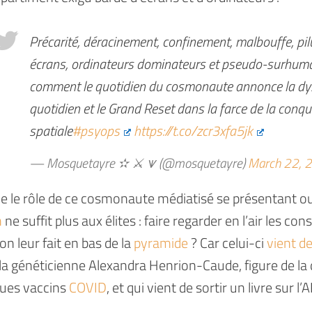
Précarité, déracinement, confinement, malbouffe, pil
écrans, ordinateurs dominateurs et pseudo-surhuman
comment le quotidien du cosmonaute annonce la dy
quotidien et le Grand Reset dans la farce de la conqu
spatiale
#psyops
https://t.co/zcr3xfa5jk
— Mosquetayre ✫ ⚔ ⩛ (@mosquetayre)
March 22, 
ue le rôle de ce cosmonaute médiatisé se présentan
n
ne suffit plus aux élites : faire regarder en l’air les con
on leur fait en bas de la
pyramide
? Car celui-ci
vient de
 la généticienne Alexandra Henrion-Caude, figure de la 
ques vaccins
COVID
, et qui vient de sortir un livre sur 