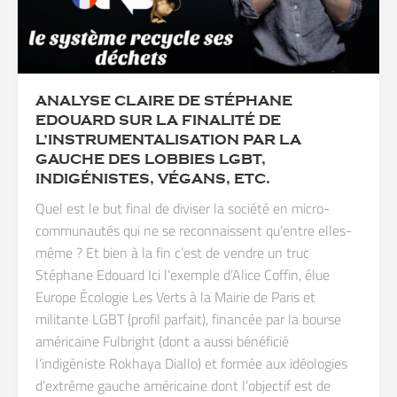
ANALYSE CLAIRE DE STÉPHANE
EDOUARD SUR LA FINALITÉ DE
L’INSTRUMENTALISATION PAR LA
GAUCHE DES LOBBIES LGBT,
INDIGÉNISTES, VÉGANS, ETC.
Quel est le but final de diviser la société en micro-
communautés qui ne se reconnaissent qu’entre elles-
même ? Et bien à la fin c’est de vendre un truc
Stéphane Edouard Ici l’exemple d’Alice Coffin, élue
Europe Écologie Les Verts à la Mairie de Paris et
militante LGBT (profil parfait), financée par la bourse
américaine Fulbright (dont a aussi bénéficié
l’indigéniste Rokhaya Diallo) et formée aux idéologies
d’extrême gauche américaine dont l’objectif est de