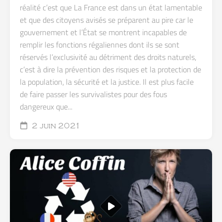
réalité c’est que La France est dans un état lamentable
et que des citoyens avisés se préparent au pire car le
gouvernement et l’État se montrent incapables de
remplir les fonctions régaliennes dont ils se sont
réservés l’exclusivité au détriment des droits naturels,
c’est à dire la prévention des risques et la protection de
la population, la sécurité et la justice. Il est plus facile
de faire passer les survivalistes pour des fous
dangereux que...
2 juin 2021