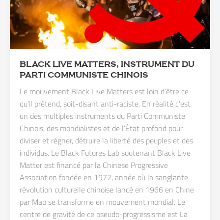
BLACK LIVE MATTERS, INSTRUMENT DU
PARTI COMMUNISTE CHINOIS
Le mouvement Black Live Matters est loin d’être ce
qu’il prétend, soit-disant anti-raciste. En réalité c’est
un des multiples instruments du Parti Communiste
Chinois, des mondialistes et de l’État profond pour
diviser et régner, détruire la liberté des peuples et des
individus. Le Black Futures Lab soutenant Black Live
Matter est financé par la Chinese Progressive
Association fondée en 1972, année où la sanglante
révolution culturelle chinoise lancé en 1966 en Chine
par Mao se transforme en mouvement mondial. Le
centre de gravité de ce pseudo-progressisme est La