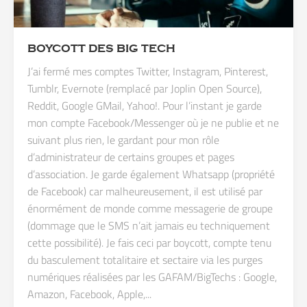
BOYCOTT DES BIG TECH
J’ai fermé mes comptes Twitter, Instagram, Pinterest,
Tumblr, Evernote (remplacé par Joplin Open Source),
Reddit, Google GMail, Yahoo!. Pour l’instant je garde
mon compte Facebook/Messenger où je ne publie et ne
suivant plus rien, le gardant pour mon rôle
d’administrateur de certains groupes et pages
d’association. Je garde également Whatsapp (propriété
de Facebook) car malheureusement, il est utilisé par
énormément de monde comme messagerie de groupe
(dommage que le SMS n’ait jamais eu techniquement
cette possibilité). Je fais ceci par boycott, compte tenu
du basculement totalitaire et sectaire via les purges
numériques réalisées par les GAFAM/BigTechs : Google,
Amazon, Facebook, Apple,...