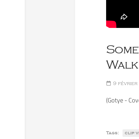
Someb
Walk
9 février
(Gotye - Cov
Tags:
clip 