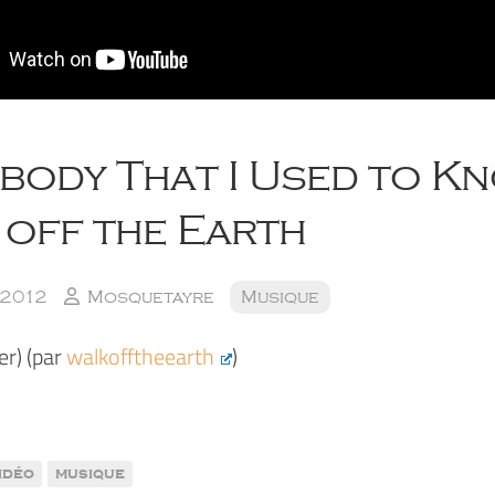
ody That I Used to Kn
 off the Earth
 2012
Mosquetayre
Musique
er) (par
walkofftheearth
)
vidéo
musique