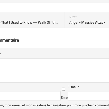
NEXT
Somebody That I Used to Know — Walk Off the Earth | Last.fm
Angel - Massive Attack
ommentaire
*
E-mail
*
Enre
om, mon e-mail et mon site dans le navigateur pour mon prochain commenta