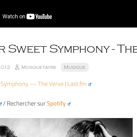
r Sweet Symphony - Th
2012
Mosquetayre
Musique
t Symphony — The Verve | Last.fm
/ Rechercher sur
Spotify