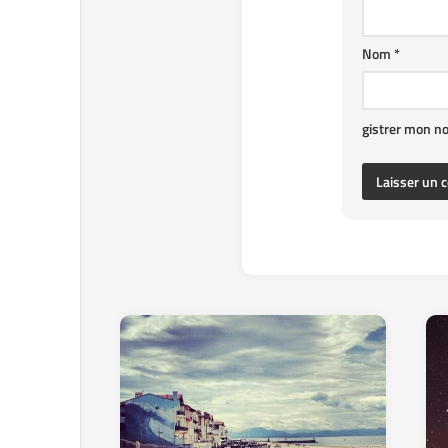
Nom
*
gistrer mon n