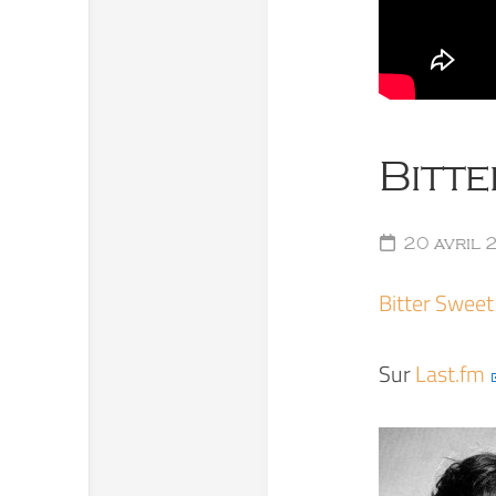
Bitte
20 avril 
Bitter Swee
Sur
Last.fm