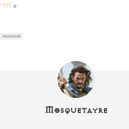
IFTTT
musique
Mosquetayre