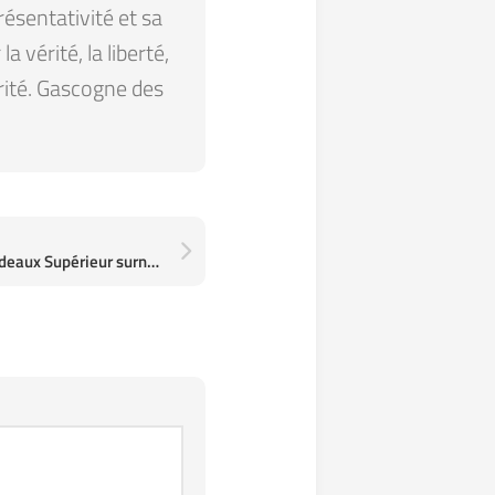
résentativité et sa
 vérité, la liberté,
arité. Gascogne des
Château Beau Rivage Bordeaux Supérieur surnommé affectueusement “La Gourmandise” par mon ami JP