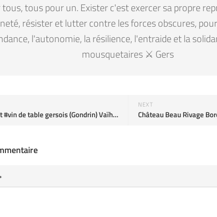
tous, tous pour un. Exister c'est exercer sa propre rep
eté, résister et lutter contre les forces obscures, pour la
ndance, l'autonomie, la résilience, l'entraide et la solid
mousquetaires ⚔️ Gers
NEXT
Surprenant #vin de table gersois (Gondrin) Vaïhana Le Bouscas
ommentaire
*