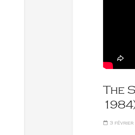
The 
1984)
3 février