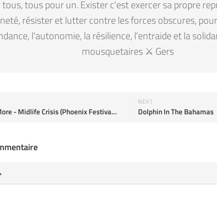
tous, tous pour un. Exister c'est exercer sa propre rep
eté, résister et lutter contre les forces obscures, pour la
ndance, l'autonomie, la résilience, l'entraide et la solid
mousquetaires ⚔️ Gers
NEXT
Faith No More - Midlife Crisis (Phoenix Festival ‘97)
Dolphin In The Bahamas
ommentaire
*