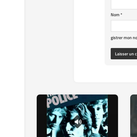
Nom
*
gistrer mon n