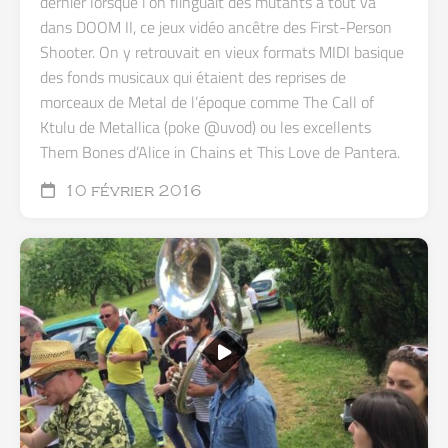
dernier lorsque l’on flinguait des mutants à tout va
dans DOOM II, ce jeux vidéo ancêtre des First-Person
Shooter. On y retrouvait en vieux formats MIDI basique
des fonds musicaux qui étaient des reprises de
morceaux de Metal de l’époque comme The Call of
Ktulu de Metallica (poke @uvod) ou les excellents
Them Bones d’Alice in Chains et This Love de Pantera.
10 février 2016