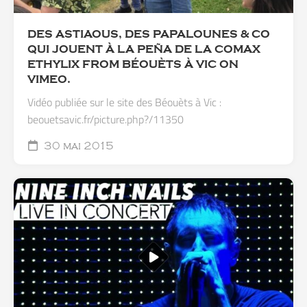
DES ASTIAOUS, DES PAPALOUNES & CO
QUI JOUENT À LA PEÑA DE LA COMAX
ETHYLIX FROM BÉOUÈTS À VIC ON
VIMEO.
Vidéo publiée sur le site des Béouèts à Vic :
beouetsavic.fr/picture.php?/11350
30 mai 2015