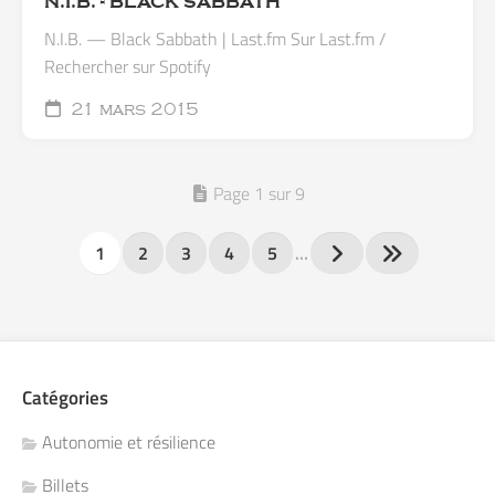
N.I.B. - BLACK SABBATH
N.I.B. — Black Sabbath | Last.fm Sur Last.fm /
Rechercher sur Spotify
21 mars 2015
Page 1 sur 9
1
2
3
4
5
…
Catégories
Autonomie et résilience
Billets