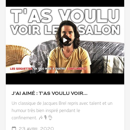
J'AI AIMÉ : T'AS VOULU VOIR…
Un classique de Jacques Brel repris avec talent et un
humour très bien inspiré pendant le
confinement. 🎶 🎙️ 👌
23 avril 2020