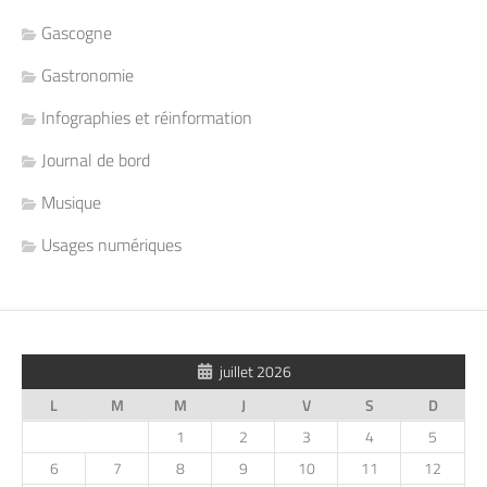
Gascogne
Gastronomie
Infographies et réinformation
Journal de bord
Musique
Usages numériques
juillet 2026
L
M
M
J
V
S
D
1
2
3
4
5
6
7
8
9
10
11
12