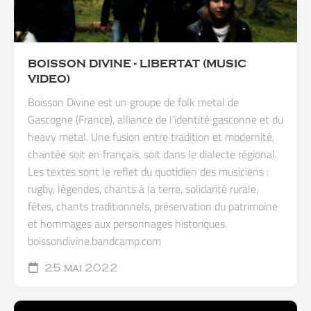
BOISSON DIVINE - LIBERTAT (MUSIC
VIDEO)
Boisson Divine est un groupe de folk metal de
Gascogne (France), alliance de l’identité gasconne et du
heavy metal. Une fusion entre tradition et modernité,
chantée soit en français, soit dans le dialecte régional.
Les textes sont le reflet du quotidien des musiciens :
rugby, légendes, chants à la terre, solidarité rurale,
fêtes, chants traditionnels, préservation du patrimoine
et hommages aux personnages historiques.
boissondivine.bandcamp.com
25 mai 2022