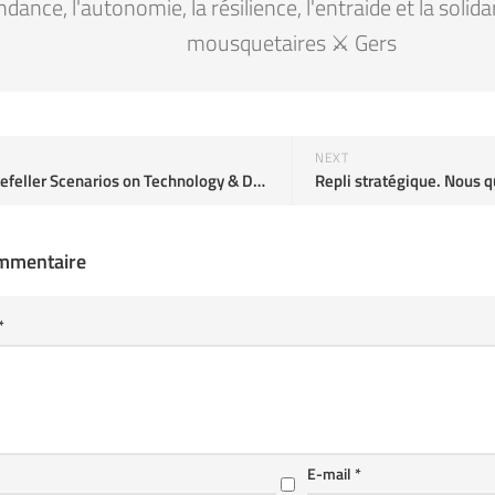
ndance, l'autonomie, la résilience, l'entraide et la solid
mousquetaires ⚔️ Gers
NEXT
GBN/Rockefeller Scenarios on Technology & Development
ommentaire
*
E-mail
*