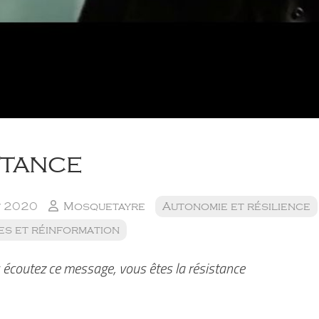
stance
t 2020
Mosquetayre
Autonomie et résilience
es et réinformation
 écoutez ce message, vous êtes la résistance