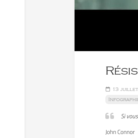
Rési
13 juille
Infographi
Si vous
John Connor