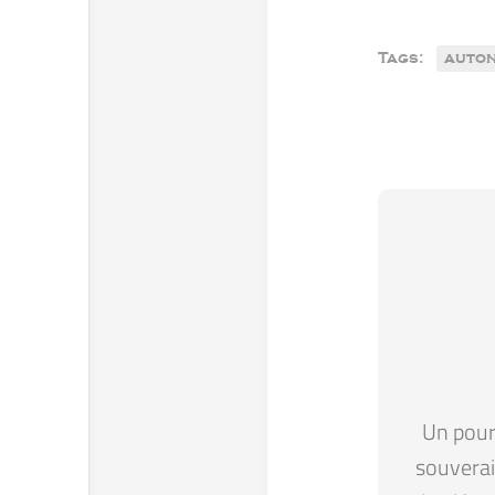
Tags:
auton
Un pour 
souverain