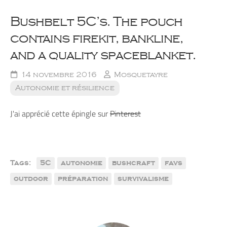
Bushbelt 5C’s. The pouch
contains firekit, bankline,
and a quality spaceblanket.
14 novembre 2016
Mosquetayre
Autonomie et résilience
J'ai apprécié cette épingle sur
Pinterest
Tags:
5C
autonomie
bushcraft
favs
outdoor
préparation
survivalisme