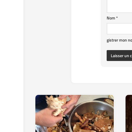
Nom
*
gistrer mon n