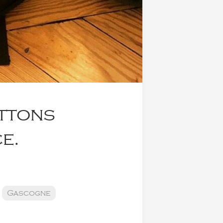
ittons
e.
Gascogne