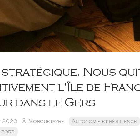
 stratégique. Nous qu
itivement l'Île de Franc
ur dans le Gers
t 2020
Mosquetayre
Autonomie et résilience
 bord