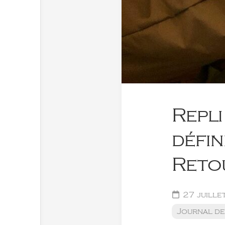
Repli
défin
Reto
27 juille
Journal de