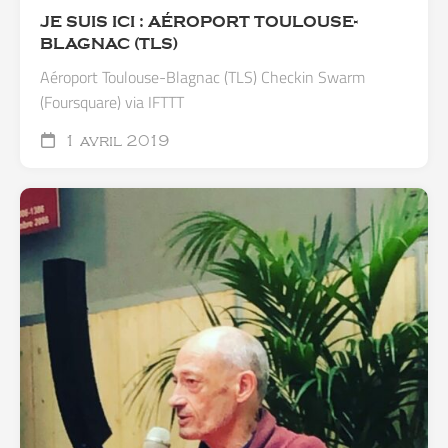
JE SUIS ICI : AÉROPORT TOULOUSE-
BLAGNAC (TLS)
Aéroport Toulouse-Blagnac (TLS) Checkin Swarm
(Foursquare) via IFTTT
1 avril 2019