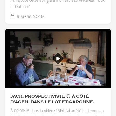
J’ai rajouté cette épingle à mon tableau Pinterest “ EDC
et Outdoor”
9 mars 2019
JACK, PROSPECTIVISTE 😉 À CÔTÉ
D'AGEN, DANS LE LOT-ET-GARONNE.
À 00:06:15 dans la vidéo : “Moi, j’ai arrêté le chrono en