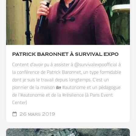
PATRICK BARONNET À SURVIVAL EXPO
Content d’avoir pu à assister à @survivalexpoofficial à
la conférence de Patrick Baronnet, un type formidable
dont je suis le travail depuis longtemps. C’est un
pionnier de la maison 🏡 #autonome et un pédagogue
de l’#autonomie et de la #résilience (à Paris Event
Center)
26 mars 2019