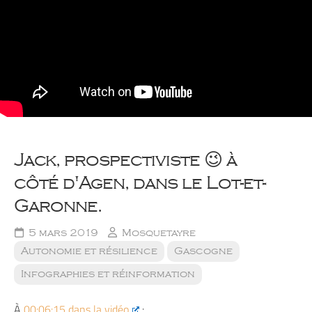
Jack, prospectiviste 😉 à
côté d'Agen, dans le Lot-et-
Garonne.
5 mars 2019
Mosquetayre
Autonomie et résilience
Gascogne
Infographies et réinformation
À
00:06:15 dans la vidéo
: