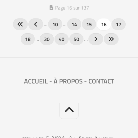
Page 16 sur 137
…
10
…
14
15
16
17
18
…
30
40
50
…
ACCUEIL
-
À PROPOS
-
CONTACT
titou.net © 2026. All Rights Reserved.