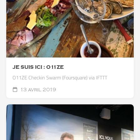
JE SUIS ICI : O11ZE
O11ZE Checkin Swarm (Foursquare) via IFTTT
13 avril 2019