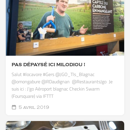
‪PAS DÉPAYSÉ ICI MILODIOU !
Salut #locavore #Gers @JGO_Tls_Blagnac
‪@omongabure ‪@RDaudignan ‬ ‪@RestaurantsJgo ‬ Je
suis ici : J’go Aéroport blagnac Checkin Swarm
(Foursquare) via IFTTT
5 avril 2019