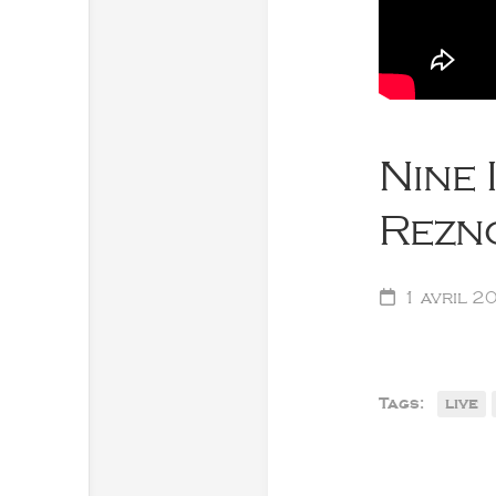
Nine 
Rezno
1 avril 2
Tags:
live