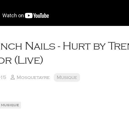
Inch Nails - Hurt by Tre
r (Live)
015
Mosquetayre
Musique
musique