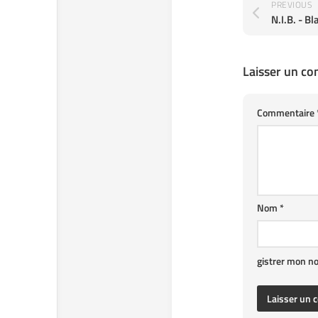
PREVIOUS
N.I.B. - B
Laisser un c
Commentaire
Nom
*
gistrer mon n