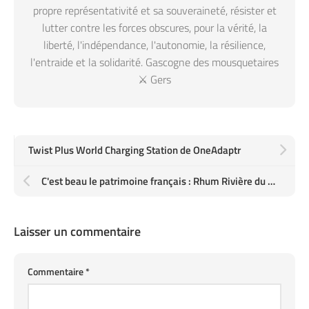
propre représentativité et sa souveraineté, résister et
lutter contre les forces obscures, pour la vérité, la
liberté, l'indépendance, l'autonomie, la résilience,
l'entraide et la solidarité. Gascogne des mousquetaires
⚔️ Gers
Twist Plus World Charging Station de OneAdaptr
C'est beau le patrimoine français : Rhum Rivière du Mat de La Réunion, Liqueur de Myrthe corse, Mirabelle de Nancy… Et comme d'habitude c'est la bouteille d'Armagnac qui est vide
Laisser un commentaire
Commentaire
*