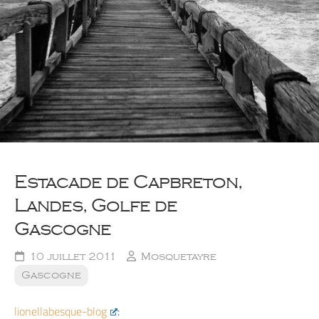
Estacade de Capbreton,
Landes, Golfe de
Gascogne
10 juillet 2011
Mosquetayre
Gascogne
lionellabesque-blog
: