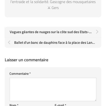
l'entraide et la solidarité. Gascogne des mousquetaires
⚔️ Gers
Vagues géantes de nuages sur la côte sud des Etats-Unis en Floride
Ballet d'un banc de dauphins face à la place des Landais à Hossegor au coucher du soleil
Laisser un commentaire
Commentaire
*
Nom
*
E-mail
*