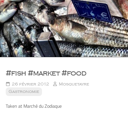
#fish #market #food
26 février 2012
Mosquetayre
Gastronomie
Taken at Marché du Zodiaque