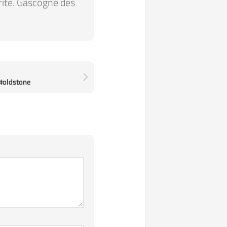
arité. Gascogne des
#oldstone