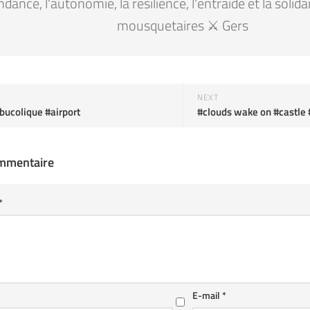
ndance, l'autonomie, la résilience, l'entraide et la solid
mousquetaires ⚔️ Gers
NEXT
bucolique #airport
#clouds wake on #castle 
ommentaire
*
E-mail
*