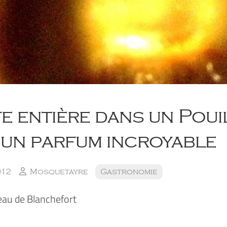
e entière dans un Pouil
 un parfum incroyable
012
Mosquetayre
Gastronomie
eau de Blanchefort