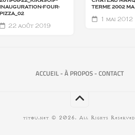
2019-08-22_KIKASOIF-
CHÂTEAU MARQ
INAUGURATION-FOUR-
TERME 2002 M
PIZZA_02
1 mai 2012
22 août 2019
ACCUEIL
-
À PROPOS
-
CONTACT
titou.net © 2026. All Rights Reserved