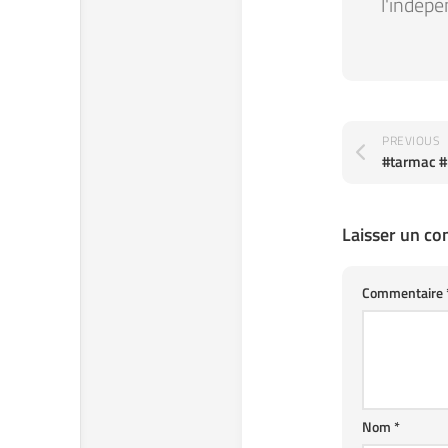
l'indépe
PREVIOUS
#tarmac #
Laisser un c
Commentaire
Nom
*