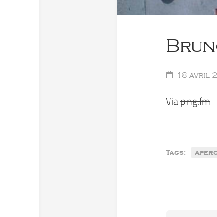
Brunc
18 avril 
Via
ping.fm
Tags:
aper