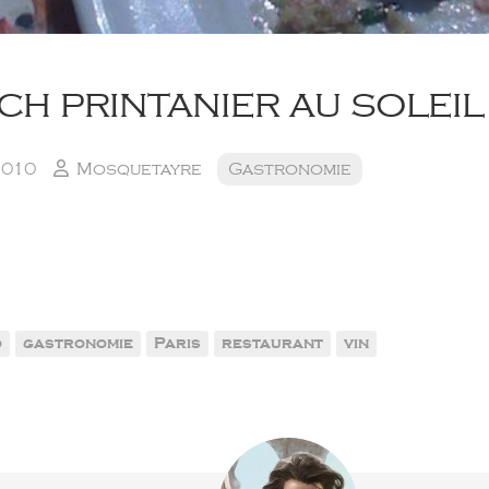
h printanier au soleil
2010
Mosquetayre
Gastronomie
o
gastronomie
Paris
restaurant
vin