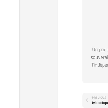
Un pour 
souverain
l'indépe
PREVIOUS
(via octop