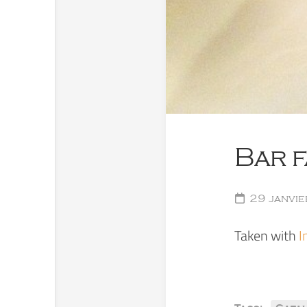
Bar 
29 janvie
Taken with
I