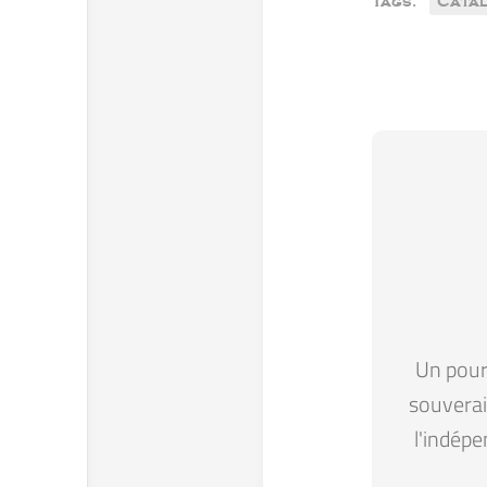
Tags:
Cata
Un pour 
souverain
l'indépe