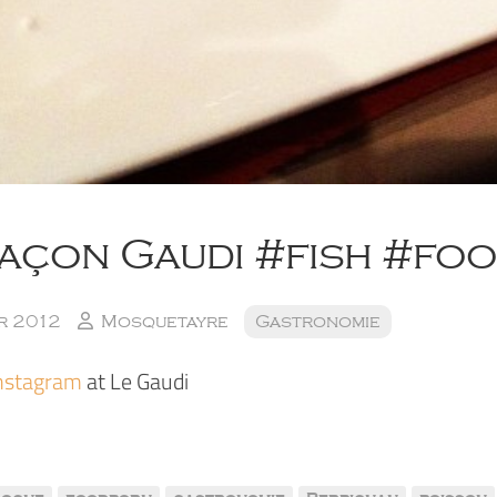
façon Gaudi #fish #fo
r 2012
Mosquetayre
Gastronomie
nstagram
at Le Gaudi