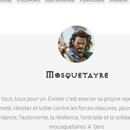
logne
foodporn
gastronomie
Perpignan
poisson
Mosquetayre
tous, tous pour un. Exister c'est exercer sa propre rep
eté, résister et lutter contre les forces obscures, pour la
ndance, l'autonomie, la résilience, l'entraide et la solid
mousquetaires ⚔️ Gers