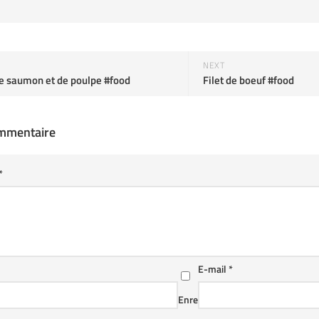
NEXT
de saumon et de poulpe #food
Filet de boeuf #food
ommentaire
*
E-mail
*
Enre