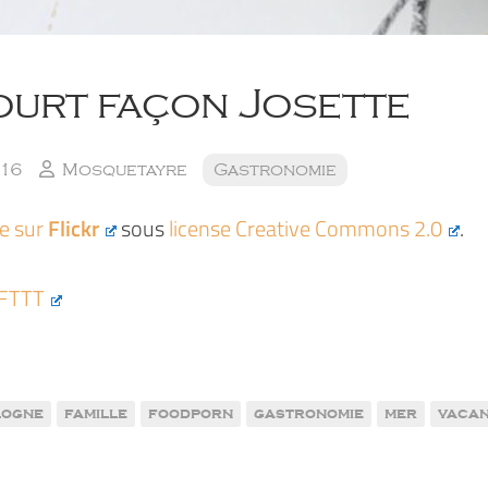
ourt façon Josette
016
Mosquetayre
Gastronomie
ée sur
Flickr
sous
license Creative Commons 2.0
.
IFTTT
logne
famille
foodporn
gastronomie
mer
vaca