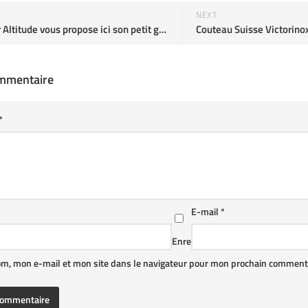
NEXT
Baroudeur Altitude vous propose ici son petit guide de survie en pleine nature
Couteau Suisse Victorino
ommentaire
*
E-mail
*
Enre
om, mon e-mail et mon site dans le navigateur pour mon prochain commenta