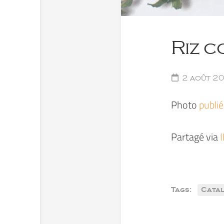
Riz c
2 août 2
Photo
publi
Partagé via
Tags:
Cata