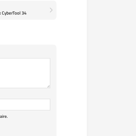
x CyberTool 34
ire.