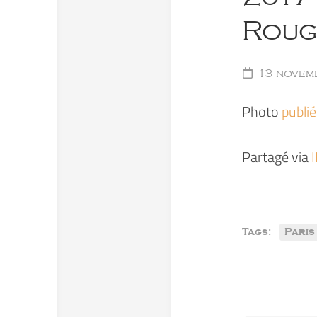
Roug
13 novem
Photo
publi
Partagé via
Tags:
Paris