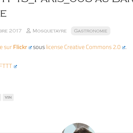
e
bre 2017
Mosquetayre
Gastronomie
ée sur
Flickr
sous
license Creative Commons 2.0
.
IFTTT
vin