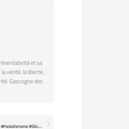
résentativité et sa
 vérité, la liberté,
arité. Gascogne des
Custom desktop #Cthulhu #Pastafarisme #Stickers